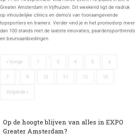
Greater Amsterdam in Vijfhuizen. Dit weekend ligt de nadruk
op inhoudelijke clinics en demo’s van toonaangevende
topsporters en trainers. Verder vind je in het promodorp meer
dan 100 stands met de laatste innovaties, paardensporttrend
en beursaanbiedingen.
« Vorige
1
3
4
5
6
7
9
10
11
12
13
Volgende »
Op de hoogte blijven van alles in EXPO
Greater Amsterdam?