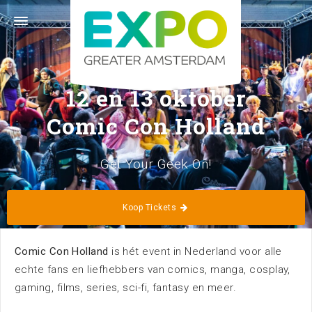
Stelling 1 · 2141 SB Vijfhuizen (Greater Amsterdam) ·
023 56 60 140 ·
info@expogreateramsterdam.nl
Volg ons
12 en 13 oktober
Comic Con Holland
Get Your Geek On!
Home
Kalender
Koop Tickets
Comic Con Holland
is hét event in Nederland voor alle
echte fans en liefhebbers van comics, manga, cosplay,
gaming, films, series, sci-fi, fantasy en meer.