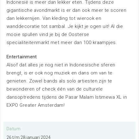
Indonesië is meer dan lekker eten. Tijdens deze
gigantische avondmarkt is er dan ook meer te scoren
dan lekkernijen. Van kleding tot wierook en
Organiseren bij EXPO Greater
wanddecoratie tot sambal. Je kijkt je ogen uit! Al die
Amsterdam
mooie spullen vind je bij de Oosterse
Meer informatie
specialiteitenmarkt met meer dan 100 kraampjes.
Entertainment
Exposeren bij EXPO Greater
Alsof dat alles je nog niet in Indonesische sferen
Amsterdam
brengt, is er ook nog muziek en dans om van te
genieten. Zowel bands als solo artiesten zijn te
Meer informatie
bewonderen of check één van de culturele
dansoptredens tijdens de Pasar Malam Istimewa XL in
Contact met EXPO Greater
EXPO Greater Amsterdam!
Amsterdam
Meer informatie
Datum
26 t/m 28 januari 2024