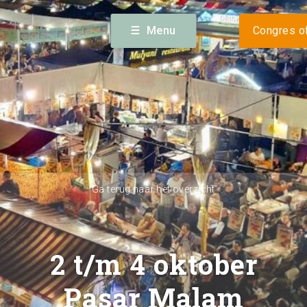
Volg
sterdam) · 023 56 60 140 ·
info@expogreateramsterdam.nl
Menu
Congres of
alender
Nieuws
Bereikba
Ga terug naar het overzicht
2 t/m 4 oktober
Pasar Malam