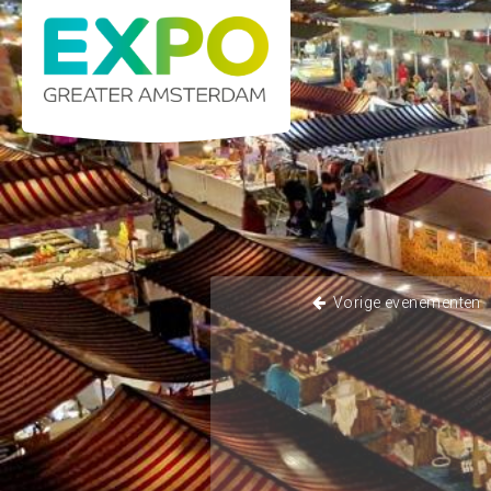
Stelling 1 · 2141 SB Vijfhuizen (Greater Am
Home
K
Vorige evenementen