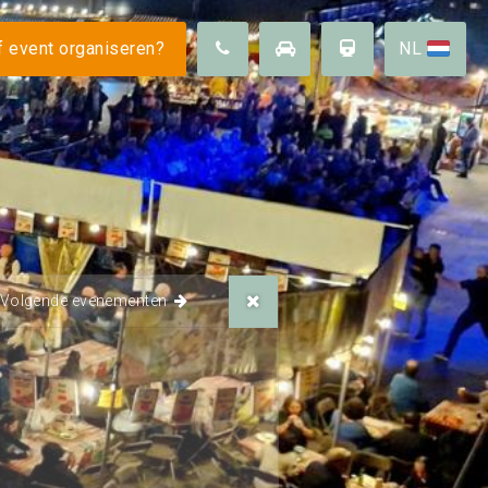
 ons
 event organiseren?
NL
Duurzaamheid
Omgeving
arheid
Vacatures
FAQ
Volgende evenementen