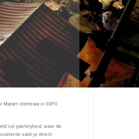
Contact met EXPO Greater
Amsterdam
Meer informatie
Zoeken
ar Malam Istimewa in EXPO
ld vol gastvrijheid, waar de
oosterde saté je direct