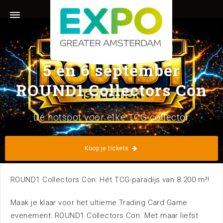
Stelling 1 · 2141 SB Vijfhuizen (Greater Amsterdam) ·
023 56 60 140 ·
info@expogreateramsterdam.nl
Volg ons
5 en 6 september
ROUND1 Collectors Con
Dé hotspot voor elke TCG-collector
Home
Kalender
Koop je tickets
ROUND1 Collectors Con: Hét TCG-paradijs van 8.200 m²!
Maak je klaar voor het ultieme Trading Card Game
evenement: ROUND1 Collectors Con. Met maar liefst