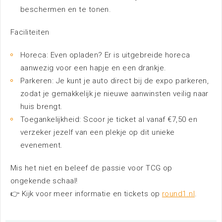
beschermen en te tonen.
Faciliteiten
Organiseren bij EXPO Greater
Amsterdam
Horeca: Even opladen? Er is uitgebreide horeca
Meer informatie
aanwezig voor een hapje en een drankje.
Parkeren: Je kunt je auto direct bij de expo parkeren,
zodat je gemakkelijk je nieuwe aanwinsten veilig naar
Exposeren bij EXPO Greater
huis brengt.
Amsterdam
Toegankelijkheid: Scoor je ticket al vanaf €7,50 en
Meer informatie
verzeker jezelf van een plekje op dit unieke
evenement.
Contact met EXPO Greater
Mis het niet en beleef de passie voor TCG op
Amsterdam
ongekende schaal!
Meer informatie
👉 Kijk voor meer informatie en tickets op
round1.nl
.