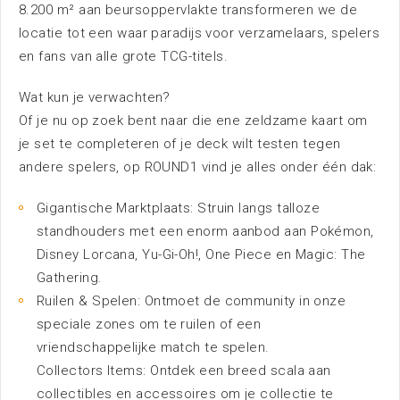
8.200 m² aan beursoppervlakte transformeren we de
Nieuws
locatie tot een waar paradijs voor verzamelaars, spelers
en fans van alle grote TCG-titels.
Wat kun je verwachten?
Of je nu op zoek bent naar die ene zeldzame kaart om
je set te completeren of je deck wilt testen tegen
andere spelers, op ROUND1 vind je alles onder één dak:
Bereikbaarheid
Gigantische Marktplaats: Struin langs talloze
standhouders met een enorm aanbod aan Pokémon,
Disney Lorcana, Yu-Gi-Oh!, One Piece en Magic: The
Gathering.
Duurzaamheid
Ruilen & Spelen: Ontmoet de community in onze
Omgeving
speciale zones om te ruilen of een
vriendschappelijke match te spelen.
Vacatures
Collectors Items: Ontdek een breed scala aan
FAQ
collectibles en accessoires om je collectie te