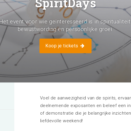
SpiritDays
Exposeren bij EXPO Greater
Amsterdam
Het event voor wie geïnteresseerd is in spiritualiteit
Meer informatie
bewustwording en persoonlijke groei.
Koop je tickets
Voel de aanwezigheid van de spirits, ervaar
deelnemende exposanten en beleef een in
of demonstratie die je belangrijke inzichten
liefdevolle weekend!