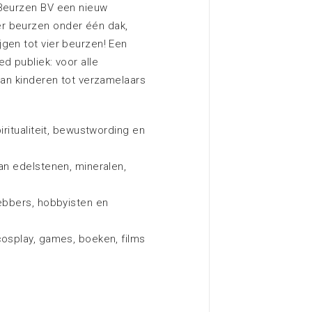
 Beurzen BV een nieuw
r beurzen onder één dak,
gen tot vier beurzen! Een
d publiek: voor alle
van kinderen tot verzamelaars
iritualiteit, bewustwording en
van edelstenen, mineralen,
hebbers, hobbyisten en
cosplay, games, boeken, films