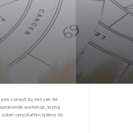
Contact met EXPO Greater
Amsterdam
,
Meer informatie
Zoeken
 een consult bij een van de
spirerende workshop, lezing
 zullen verschaffen tijdens dit