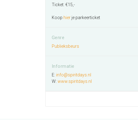
Ticket: €15,-
Koop
hier
je parkeerticket
Genre
Publieksbeurs
Informatie
E:
info@spiritdays.nl
W:
www.spiritdays.nl