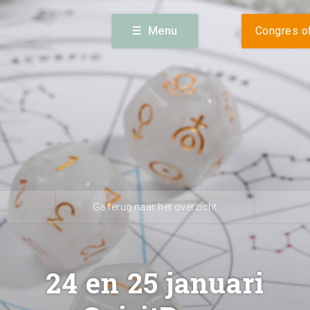
Volg
sterdam) · 023 56 60 140 ·
info@expogreateramsterdam.nl
Menu
Congres of
alender
Nieuws
Bereikba
Ga terug naar het overzicht
24 en 25 januari