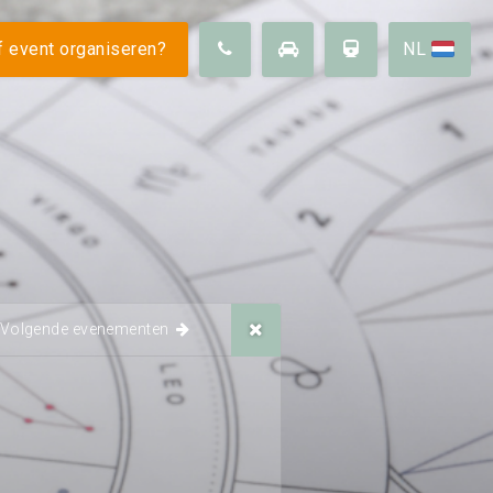
 ons
 event organiseren?
NL
Duurzaamheid
Omgeving
arheid
Vacatures
FAQ
Volgende evenementen