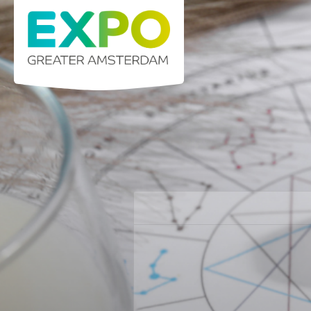
Stelling 1 · 2141 SB Vijfhuizen (Greater Am
Home
K