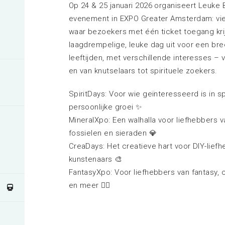
Op 24 & 25 januari 2026 organiseert Leuke
evenement in EXPO Greater Amsterdam: vie
waar bezoekers met één ticket toegang krij
laagdrempelige, leuke dag uit voor een bree
leeftijden, met verschillende interesses – 
en van knutselaars tot spirituele zoekers.
SpiritDays: Voor wie geïnteresseerd is in sp
persoonlijke groei ✨
MineralXpo: Een walhalla voor liefhebbers 
fossielen en sieraden 💎
CreaDays: Het creatieve hart voor DIY-lief
kunstenaars 🎨
FantasyXpo: Voor liefhebbers van fantasy, 
en meer 🧝‍♂️