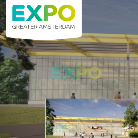
Stelling 1 · 2141 SB Vijfhuizen (Greater Am
Home
K