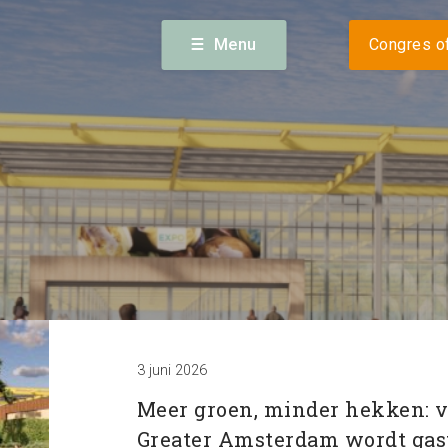
Volg
sterdam) · 023 56 60 140 ·
info@expogreateramsterdam.nl
Menu
Congres of
alender
Nieuws
Bereikba
3 juni 2026
Meer groen, minder hekken: 
Greater Amsterdam wordt gast