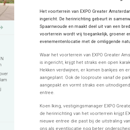
Exposeren bij EXPO Greater
Amsterdam
Het voorterrein van EXPO Greater Amsterd
ingericht. De herinrichting gebeurt in same
Meer informatie
Spaarnwoude en maakt deel uit van een bred
voorterrein wordt vrij toegankelijk, groener e
evenementenlocatie met de omliggende natu
Waar het voorterrein van EXPO Greater Ams
IN
is ingericht, krijgt het straks een open kara
n
Hekken verdwijnen, er komen bankjes en e
over
aangeplant. Ook de looproute vanaf de par
rdam
aangepakt en vormt straks een uitnodigen
j
entree.
Koen Iking, vestigingsmanager EXPO Greate
de herinrichting van het voorterrein krijg
nieuwe entree die past bij de uitstraling 
ons als eventlocatie nog beter ondersche