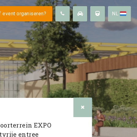
 ons
 event organiseren?
NL
Duurzaamheid
Omgeving
arheid
Vacatures
FAQ
voorterrein EXPO
vrije entree