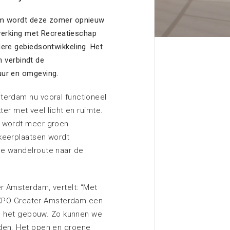
Contact met EXPO Greater
Amsterdam
am wordt deze zomer opnieuw
nwerking met Recreatieschap
Meer informatie
ere gebiedsontwikkeling. Het
n verbindt de
ur en omgeving.
Zoeken
terdam nu vooral functioneel
kter met veel licht en ruimte.
r wordt meer groen
keerplaatsen wordt
de wandelroute naar de
r Amsterdam, vertelt: “Met
t EXPO Greater Amsterdam een
van het gebouw. Zo kunnen we
iden. Het open en groene