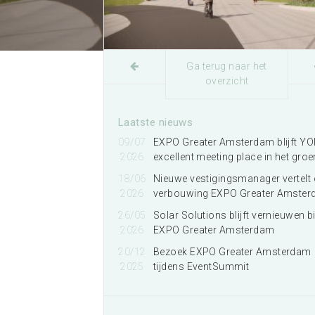
Organiseren bij EXPO
Greater Amsterdam
Meer informatie
Ga terug naar het
overzicht
Laatste nieuws
09/07
EXPO Greater Amsterdam blijft YO
2026
excellent meeting place in het groe
18/06
Nieuwe vestigingsmanager vertelt 
2026
verbouwing EXPO Greater Amste
26/05
Solar Solutions blijft vernieuwen bi
2026
EXPO Greater Amsterdam
20/12
Bezoek EXPO Greater Amsterdam
2025
tijdens EventSummit