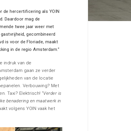
Contact met EXPO Greater
Amsterdam
 de hercertificering als YOIN
nd. Daardoor mag de
Meer informatie
omende twee jaar weer met
 gastvrijheid, gecombineerd
d is voor de Floriade, maakt
king in de regio Amsterdam.”
Zoeken
e indruk van de
 Amsterdam gaan ze verder
elijkheden van de locatie
nnepanelen. Verbouwing? Met
. Taxi? Elektrisch! “
Verder is
lijke benadering en maatwerk in
aakt volgens YOIN vaak het