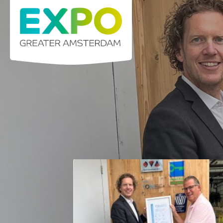
Stelling 1 · 2141 SB Vijfhuizen (Greater Am
Home
K