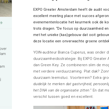
Exposeren bij EXPO Greater
Amsterdam
EXPO Greater Amsterdam heeft de audit voor
excellent meeting place met succes afgero
Meer informatie
evenementenlocatie het keurmerk ook de k
trots dragen. “De focus op duurzaamheid en
met het unieke (kas)gebouw dat ooit gebouw
deze locatie een onverwachte groene ontdek
over
YOIN-auditeur Bianca Cuperus, was onder d
rdam
duurzaamheidsstrategie. Bij EXPO Greater
dan Green Key. Ze combineren slim de mog
dam
met verdere verduurzaming. Plat dak? Zo
duurzaam leemstuc. Voorterrein? Extra groen
j
duidelijk te merken dat gastvrijheid, persoon
het DNA van de organisatie zitten
.” En dat m
verschil tussen goed en excellent.