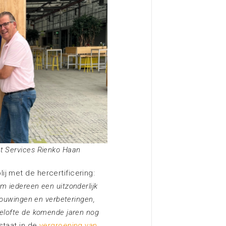
t Services Rienko Haan
j met de hercertificering:
m iedereen een uitzonderlijk
rbouwingen en verbeteringen,
belofte de komende jaren nog
staat in de
vergroening van