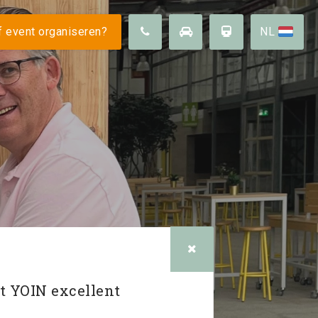
 ons
 event organiseren?
NL
Duurzaamheid
Omgeving
arheid
Vacatures
FAQ
t YOIN excellent