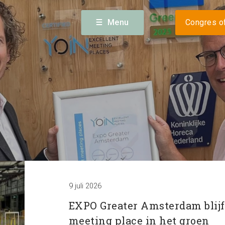
Volg
sterdam) · 023 56 60 140 ·
info@expogreateramsterdam.nl
Menu
Congres of
alender
Nieuws
Bereikba
9 juli 2026
EXPO Greater Amsterdam blijf
meeting place in het groen