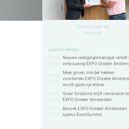
Organiseren bij EXPO
Greater Amsterdam
Meer informatie
Ga terug naar het
overzicht
Laatste nieuws
18/06
Nieuwe vestigingsmanager vertelt 
2026
verbouwing EXPO Greater Amste
Meer groen, minder hekken:
03/06
voorterrein EXPO Greater Amster
2026
wordt gastvrije entree
26/05
Solar Solutions blijft vernieuwen bi
2026
EXPO Greater Amsterdam
20/12
Bezoek EXPO Greater Amsterdam
2025
tijdens EventSummit