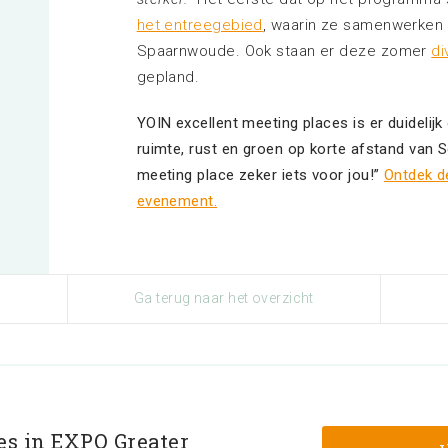
het entreegebied
, waarin ze samenwerken
Spaarnwoude. Ook staan er deze zomer
di
gepland.
YOIN excellent meeting places is er duidelijk 
ruimte, rust en groen op korte afstand van S
meeting place zeker iets voor jou!”
Ontdek d
evenement.
Ga terug naar het overzicht
les in EXPO Greater